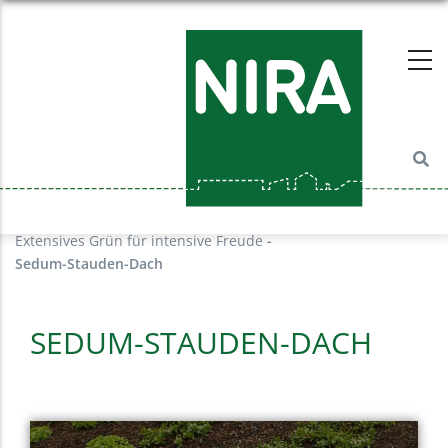
Direkt
zum
Inhalt
Startseite
-
Dachbegrünung
-
Extensives Grün für intensive Freude
-
Sedum-Stauden-Dach
SEDUM-STAUDEN-DACH