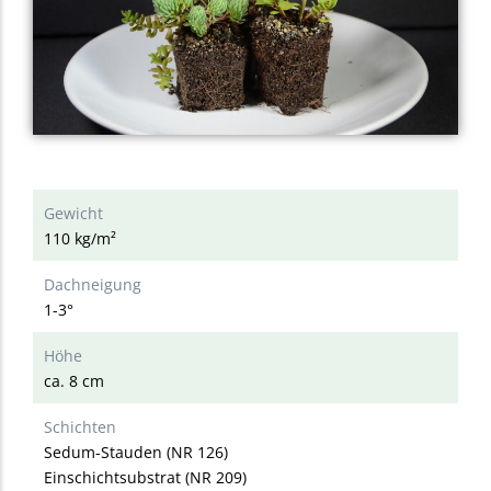
Gewicht
110 kg/m²
Dachneigung
1-3°
Höhe
ca. 8 cm
Schichten
Sedum-Stauden (NR 126)
Einschichtsubstrat (NR 209)