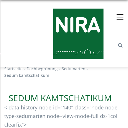
Direkt
zum
Inhalt
Startseite
-
Dachbegrünung
-
Sedumarten
-
Sedum kamtschatikum
SEDUM KAMTSCHATIKUM
< data-history-node-id="140" class="node node--
type-sedumarten node--view-mode-full ds-1col
clearfix">