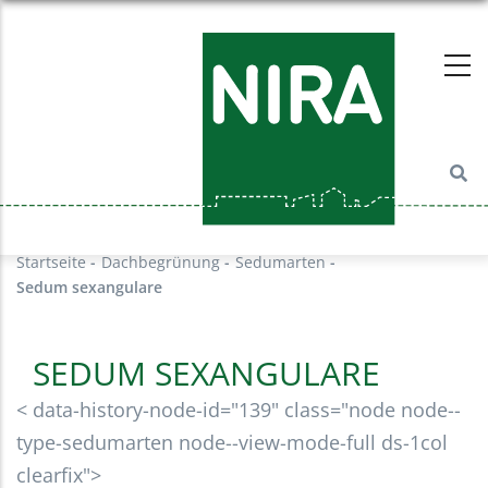
Direkt
zum
Inhalt
Startseite
-
Dachbegrünung
-
Sedumarten
-
Sedum sexangulare
SEDUM SEXANGULARE
< data-history-node-id="139" class="node node--
type-sedumarten node--view-mode-full ds-1col
clearfix">